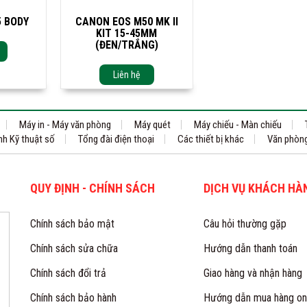
 BODY
CANON EOS M50 MK II
KIT 15-45MM
(ĐEN/TRẮNG)
Liên hệ
Máy in - Máy văn phòng
Máy quét
Máy chiếu - Màn chiếu
h Kỹ thuật số
Tổng đài điện thoại
Các thiết bị khác
Văn phòn
QUY ĐỊNH - CHÍNH SÁCH
DỊCH VỤ KHÁCH HÀ
Chính sách bảo mật
Câu hỏi thường gặp
Chính sách sửa chữa
Hướng dẫn thanh toán
Chính sách đổi trả
Giao hàng và nhận hàng
Chính sách bảo hành
Hướng dẫn mua hàng on