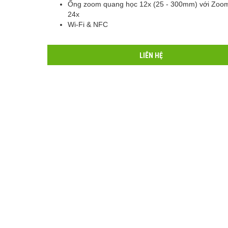
Ống zoom quang học 12x (25 - 300mm) với Zoo
24x
Wi-Fi & NFC
LIÊN HỆ