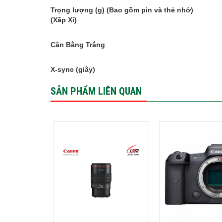
Trọng lượng (g) (Bao gồm pin và thẻ nhớ)
(Xấp Xỉ)
Cân Bằng Trắng
X-sync (giây)
SẢN PHẨM LIÊN QUAN