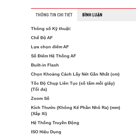
THÔNG TIN CHI TIẾT
BÌNH LUẬN
Thông số Kỹ thuật:
Chế Độ AF
Lựa chọn điểm AF
Số Điểm Hệ Thống AF
Built-in Flash
Chọn Khoảng Cách Lấy Nét Gần Nhất (cm)
Tốc Độ Chụp Liên Tục (số tấm mỗi giây)
(Tối đa)
Zoom Số
Kích Thước (Không Kể Phần Nhô Ra) (mm)
(Xấp Xỉ)
Hệ Thống Truyền Động
ISO Hiệu Dụng