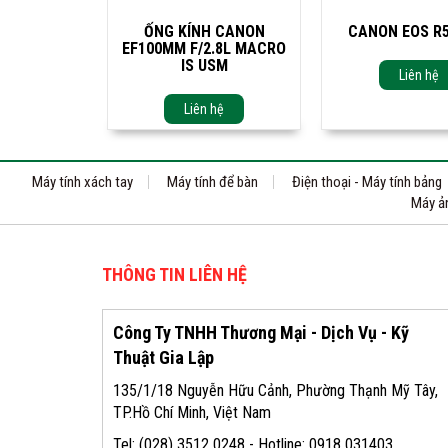
ỐNG KÍNH CANON
CANON EOS R5
EF100MM F/2.8L MACRO
IS USM
Liên hệ
Liên hệ
Máy tính xách tay
Máy tính để bàn
Điện thoại - Máy tính bảng
Máy ản
THÔNG TIN LIÊN HỆ
Công Ty TNHH Thương Mại - Dịch Vụ - Kỹ
Thuật Gia Lập
135/1/18 Nguyễn Hữu Cảnh, Phường Thạnh Mỹ Tây,
TP.Hồ Chí Minh, Việt Nam
Tel: (028) 3512 0248 - Hotline: 0918 031403