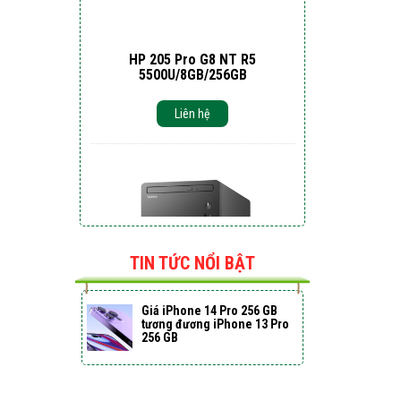
HP 205 Pro G8 NT R5
5500U/8GB/256GB
Liên hệ
TIN TỨC NỔI BẬT
Giá iPhone 14 Pro 256 GB
tương đương iPhone 13 Pro
256 GB
PC Dell Vostro 3888 70226499