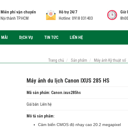
Miễn phí vận chuyển
Hỗ trợ 24/7
Giờ 
Nội thành TP.HCM
Hotline: 0918 031403
8h00
 MÃI
DỊCH VỤ
TIN TỨC
LIÊN HỆ
Trang chủ
Sản phẩm
Máy ảnh Kỹ thuật số
Máy ảnh du lịch Canon IXUS 285 HS
Mã sản phẩm: Canon.ixus285hs
Giá bán:
Liên hệ
Mô tả sản phẩm:
Cảm biến CMOS độ nhạy cao 20.2 megapixel