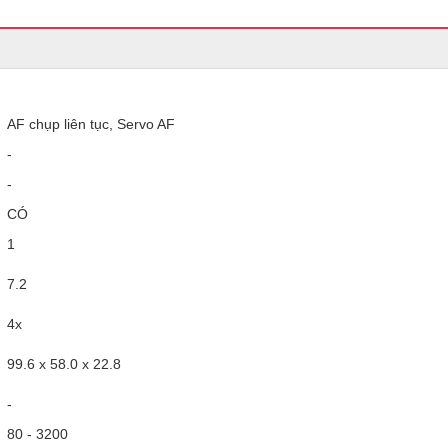
AF chụp liên tục, Servo AF
-
-
CÓ
1
7.2
4x
99.6 x 58.0 x 22.8
-
80 - 3200