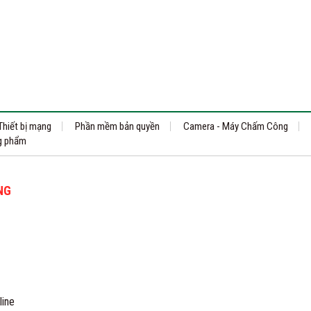
Thiết bị mạng
Phần mềm bản quyền
Camera - Máy Chấm Công
g phẩm
PC Dell Vostro 3888 70226499
NG
Liên hệ
line