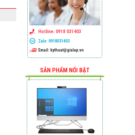
MBP Apple M1 PRO 8-Core
Hotline: 0918 031403
CPU/14-Core GPU/16GB
RAM/512GB SSD/14.2-
Zalo:
0918031403
inch/Mac-OS
Email: kythuat@gialap.vn
Liên hệ
SẢN PHẨM NỔI BẬT